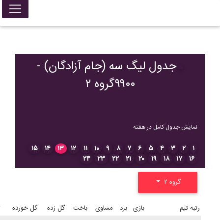
جدول لیگ سه (جام آزادگان) -
۹۹۰۰گروه ۲
نمایش جدول کامل در هفته
۱۵
۱۴
۱۳
۱۲
۱۱
۱۰
۹
۸
۷
۶
۵
۴
۳
۲
۱
۲۴
۲۳
۲۲
۲۱
۲۰
۱۹
۱۸
۱۷
۱۶
گروه ۲
رتبه
تیم
بازی
برد
مساوی
باخت
گل زده
گل خورده
ت