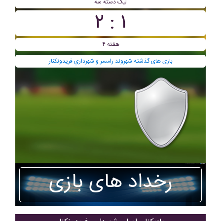
ليگ دسته سه
۱ : ۲
هفته ۴
بازی های گذشته شهروند رامسر و شهرداري فريدونکنار
رخداد های بازی