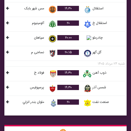
استقلال
۱۹:۳۰
مس شهر بابک
استقلال خ
۲۰
آلومينيوم
چادرملو
۲۰:۰۰
سپاهان
گل گهر
۲۰:۱۵
نساجی م
شنبه ۲۴ مرداد ۱۴۰۵
ذوب آهن
۱۹:۳۰
فولاد خ
شمس آذر
۱۹:۳۰
پرسپولیس
صنعت نفت
۲۰
ملوان بندر انزلي