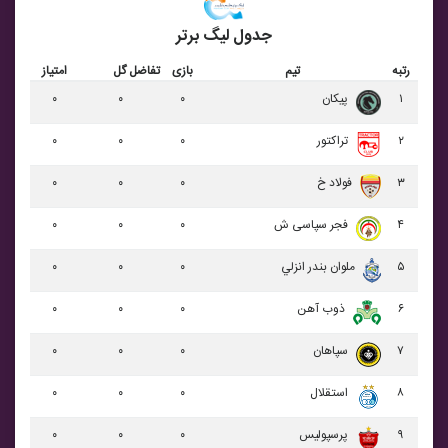
جدول لیگ برتر
رتبه
تیم
بازی
تفاضل گل
امتیاز
۱
پيکان
۰
۰
۰
۲
تراکتور
۰
۰
۰
۳
فولاد خ
۰
۰
۰
۴
فجر سپاسی ش
۰
۰
۰
۵
ملوان بندر انزلي
۰
۰
۰
۶
ذوب آهن
۰
۰
۰
۷
سپاهان
۰
۰
۰
۸
استقلال
۰
۰
۰
۹
پرسپولیس
۰
۰
۰