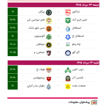
جمعه ۲۳ مرداد ۱۴۰۵
تراکتور
-
پيکان
۱۸
خيبر خرم آباد
-
فجر سپاسی ش
۱۹:۳۰
استقلال
-
مس شهر بابک
۱۹:۳۰
استقلال خ
-
آلومينيوم
۲۰
چادرملو
-
سپاهان
۲۰:۰۰
گل گهر
-
نساجی م
۲۰:۱۵
شنبه ۲۴ مرداد ۱۴۰۵
ذوب آهن
-
فولاد خ
۱۹:۳۰
شمس آذر
-
پرسپولیس
۱۹:۳۰
صنعت نفت
-
ملوان بندر انزلي
۲۰
پیشخوان مطبوعات