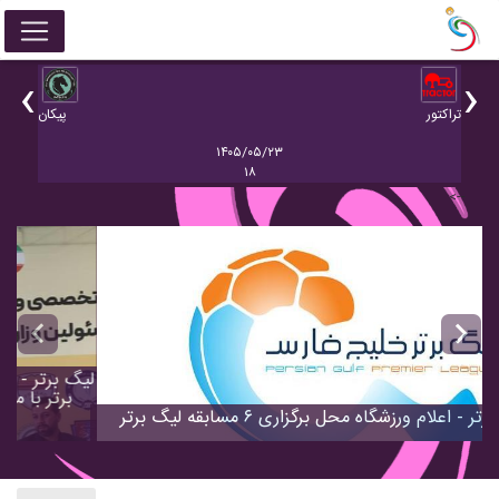
‹
›
 ش
تراکتور
پيکان
صنع
۱۴۰۵/۰۵/۲۳
۱۸
-->
evious
Next
لیگ برتر - اعلام ورزشگاه محل برگزاری ۶ مسابقه لیگ برتر