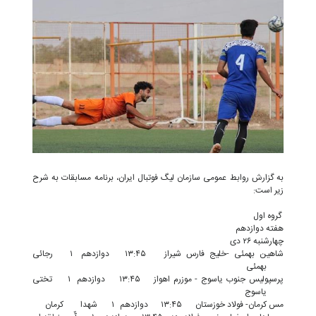
به گزارش روابط عمومی سازمان لیگ فوتبال ایران، برنامه مسابقات به شرح
زیر است:
گروه اول
هفته دوازدهم
چهارشنبه ۲۶ دی
شاهین بهمئی -خلیج فارس شیراز
۱۳:۴۵
دوازدهم
۱
رجائی
بهمئی
پرسپولیس جنوب یاسوج - موزرم اهواز
۱۳:۴۵
دوازدهم
۱
تختی
یاسوج
مس کرمان- فولاد خوزستان
۱۳:۴۵
دوازدهم
۱
شهدا
کرمان