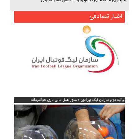
پیروزی لحظه آخری دینامو زاگرب با حضور صادق محرمی
اخبار تصادفی
بیانیه دوم سازمان لیگ پیرامون دستورالعمل مالی بازی جوانمردانه