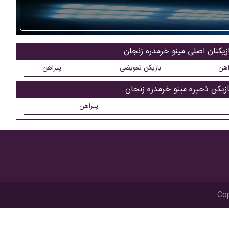
زیکنان اصلی مینو خرمدره زنجان
اهن
بازیکن تعویضی
پیراهن
ازیکن ذحیره مینو خرمدره زنجان
پیراهن
Cop