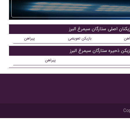
زیکنان اصلی ستارگان سیمرغ البرز
اهن
بازیکن تعویضی
پیراهن
زیکن ذحیره ستارگان سیمرغ البرز
پیراهن
Cop