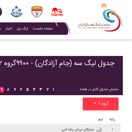
(current)
صفحه نخست
لیگ برتر
اخبار
ب
جدول لیگ سه (جام آزادگان) - ۹۹۰۰گروه ۲
۹
۸
۷
۶
۵
۴
۳
۲
۱
نمایش جدول کامل در هفته
گروه ۲
رتبه
تیم
۱
ستارگان مردان پاشا البرز