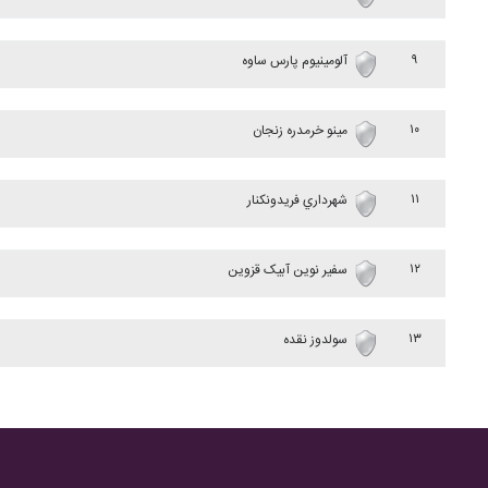
۹
آلومینیوم پارس ساوه
۱۰
مینو خرمدره زنجان
۱۱
شهرداري فريدونکنار
۱۲
سفير نوين آبيک قزوين
۱۳
سولدوز نقده