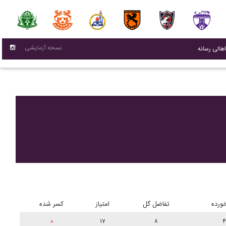
نسحه آزمایشی
(current)
اهالی رسانه
ورده
تفاضل گل
امتیاز
کسر شده
۰
۱۷
۸
۴