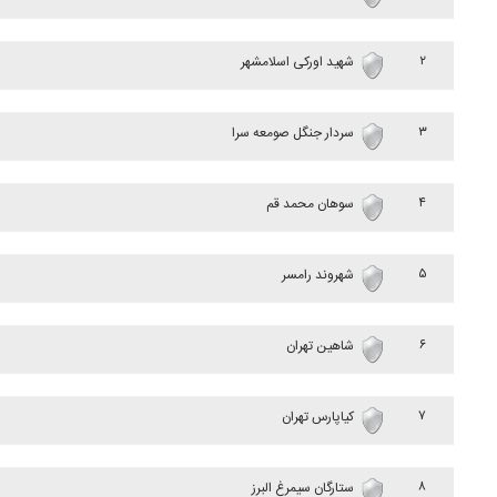
۲
شهید اورکی اسلامشهر
۳
سردار جنگل صومعه سرا
۴
سوهان محمد قم
۵
شهروند رامسر
۶
شاهین تهران
۷
کیاپارس تهران
۸
ستارگان سیمرغ البرز