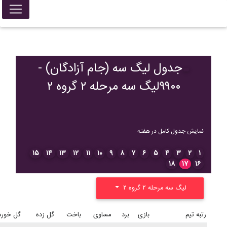
جدول لیگ سه (جام آزادگان) -
۹۹۰۰لیگ سه مرحله ۲ گروه ۲
نمایش جدول کامل در هفته
۱۵
۱۴
۱۳
۱۲
۱۱
۱۰
۹
۸
۷
۶
۵
۴
۳
۲
۱
۱۸
۱۷
۱۶
لیگ سه مرحله ۲ گروه ۲
رتبه
تیم
بازی
برد
مساوی
باخت
گل زده
گل خورد