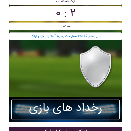
ليگ دسته سه
۲ : ۰
هفته ۶
بازی های گذشته مقاومت بسیج آستارا و کیان اراک
رخداد های بازی