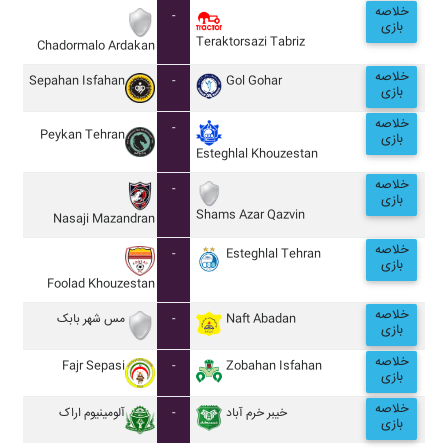
خلاصه
-
بازی
Teraktorsazi Tabriz
Chadormalo Ardakan
خلاصه
Sepahan Isfahan
-
Gol Gohar
بازی
خلاصه
-
Peykan Tehran
بازی
Esteghlal Khouzestan
خلاصه
-
بازی
Shams Azar Qazvin
Nasaji Mazandran
خلاصه
-
Esteghlal Tehran
بازی
Foolad Khouzestan
خلاصه
مس شهر بابک
-
Naft Abadan
بازی
خلاصه
Fajr Sepasi
-
Zobahan Isfahan
بازی
خلاصه
آلومينيوم اراک
-
خيبر خرم آباد
بازی