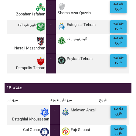
خلاصه
-
بازی
Shams Azar Qazvin
Zobahan Isfahan
خلاصه
خيبر خرم آباد
-
Esteghlal Tehran
بازی
خلاصه
-
آلومينيوم اراک
بازی
Nasaji Mazandran
خلاصه
-
Peykan Tehran
بازی
Perspolis Tehran
هفته ۱۴
تاریخ
میهمان
نتیجه
میزبان
خلاصه
-
Malavan Anzali
بازی
Esteghlal Khouzestan
خلاصه
Gol Gohar
-
Fajr Sepasi
بازی