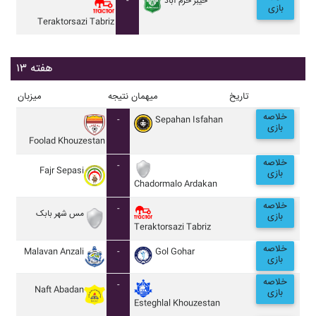
-
خيبر خرم آباد
بازی
Teraktorsazi Tabriz
هفته ۱۳
تاریخ
میهمان
نتیجه
میزبان
خلاصه
-
Sepahan Isfahan
بازی
Foolad Khouzestan
خلاصه
-
Fajr Sepasi
بازی
Chadormalo Ardakan
خلاصه
-
مس شهر بابک
بازی
Teraktorsazi Tabriz
خلاصه
Malavan Anzali
-
Gol Gohar
بازی
خلاصه
-
Naft Abadan
بازی
Esteghlal Khouzestan