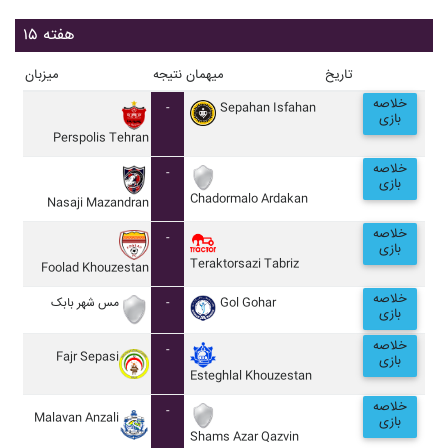
هفته ۱۵
تاریخ
میهمان
نتیجه
میزبان
خلاصه
-
Sepahan Isfahan
بازی
Perspolis Tehran
خلاصه
-
بازی
Chadormalo Ardakan
Nasaji Mazandran
خلاصه
-
بازی
Teraktorsazi Tabriz
Foolad Khouzestan
خلاصه
مس شهر بابک
-
Gol Gohar
بازی
خلاصه
-
Fajr Sepasi
بازی
Esteghlal Khouzestan
خلاصه
-
Malavan Anzali
بازی
Shams Azar Qazvin