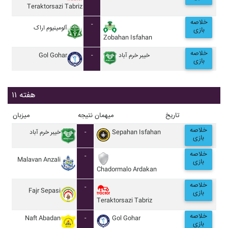
Teraktorsazi Tabriz
خلاصه
-
آلومينيوم اراک
بازی
Zobahan Isfahan
خلاصه
Gol Gohar
-
خيبر خرم آباد
بازی
هفته ۱۱
تاریخ
میهمان
نتیجه
میزبان
خلاصه
خيبر خرم آباد
-
Sepahan Isfahan
بازی
خلاصه
-
Malavan Anzali
بازی
Chadormalo Ardakan
خلاصه
-
Fajr Sepasi
بازی
Teraktorsazi Tabriz
خلاصه
Naft Abadan
-
Gol Gohar
بازی