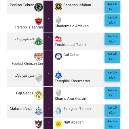
خلاصه
Peykan Tehran
-
Sepahan Isfahan
بازی
خلاصه
-
بازی
Chadormalo Ardakan
Perspolis Tehran
خلاصه
-
آلومينيوم اراک
بازی
Teraktorsazi Tabriz
خلاصه
-
Gol Gohar
بازی
Foolad Khouzestan
خلاصه
-
مس شهر بابک
بازی
Esteghlal Khouzestan
خلاصه
-
Fajr Sepasi
بازی
Shams Azar Qazvin
خلاصه
Malavan Anzali
-
Esteghlal Tehran
بازی
خلاصه
-
Naft Abadan
بازی