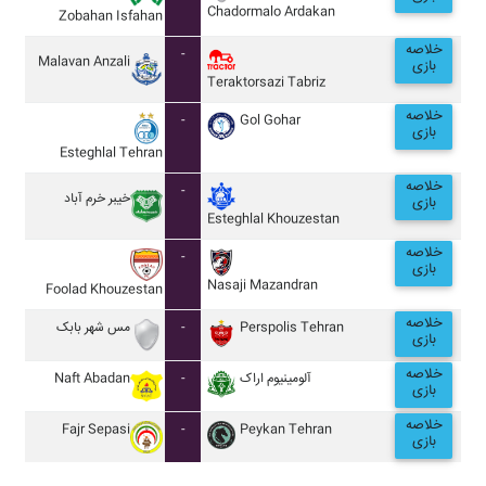
Chadormalo Ardakan
Zobahan Isfahan
خلاصه
-
Malavan Anzali
بازی
Teraktorsazi Tabriz
خلاصه
-
Gol Gohar
بازی
Esteghlal Tehran
خلاصه
-
خيبر خرم آباد
بازی
Esteghlal Khouzestan
خلاصه
-
بازی
Nasaji Mazandran
Foolad Khouzestan
خلاصه
مس شهر بابک
-
Perspolis Tehran
بازی
خلاصه
Naft Abadan
-
آلومينيوم اراک
بازی
خلاصه
Fajr Sepasi
-
Peykan Tehran
بازی