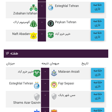
خلاصه
-
Esteghlal Tehran
بازی
Zobahan Isfahan
خلاصه
آلومينيوم اراک
-
Peykan Tehran
بازی
خلاصه
Naft Abadan
-
خيبر خرم آباد
بازی
هفته ۱۶
تاریخ
میهمان
نتیجه
میزبان
خلاصه
خيبر خرم آباد
-
Malavan Anzali
بازی
خلاصه
Esteghlal Tehran
-
Fajr Sepasi
بازی
خلاصه
-
مس شهر بابک
بازی
Shams Azar Qazvin
خلاصه
-