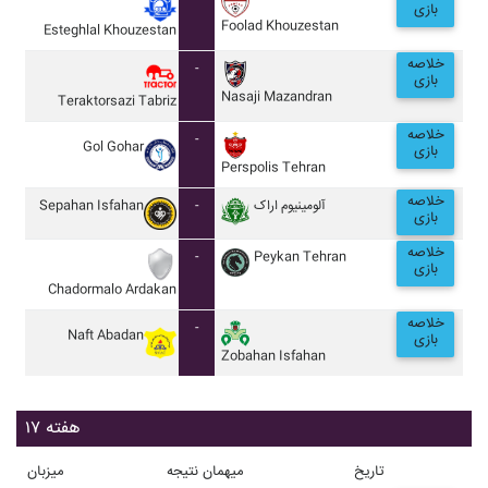
بازی
Foolad Khouzestan
Esteghlal Khouzestan
خلاصه
-
بازی
Nasaji Mazandran
Teraktorsazi Tabriz
خلاصه
-
Gol Gohar
بازی
Perspolis Tehran
خلاصه
Sepahan Isfahan
-
آلومينيوم اراک
بازی
خلاصه
-
Peykan Tehran
بازی
Chadormalo Ardakan
خلاصه
-
Naft Abadan
بازی
Zobahan Isfahan
هفته ۱۷
تاریخ
میهمان
نتیجه
میزبان