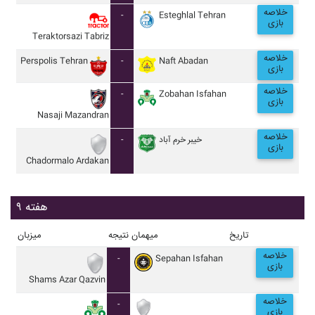
خلاصه
-
Esteghlal Tehran
بازی
Teraktorsazi Tabriz
خلاصه
Perspolis Tehran
-
Naft Abadan
بازی
خلاصه
-
Zobahan Isfahan
بازی
Nasaji Mazandran
خلاصه
-
خيبر خرم آباد
بازی
Chadormalo Ardakan
هفته ۹
تاریخ
میهمان
نتیجه
میزبان
خلاصه
-
Sepahan Isfahan
بازی
Shams Azar Qazvin
خلاصه
-
بازی