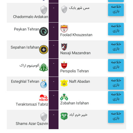
خلاصه
-
مس شهر بابک
بازی
Chadormalo Ardakan
خلاصه
-
Peykan Tehran
بازی
Foolad Khouzestan
خلاصه
-
Sepahan Isfahan
بازی
Nasaji Mazandran
خلاصه
-
آلومينيوم اراک
بازی
Perspolis Tehran
خلاصه
Esteghlal Tehran
-
Naft Abadan
بازی
خلاصه
-
بازی
Zobahan Isfahan
Teraktorsazi Tabriz
خلاصه
-
خيبر خرم آباد
بازی
Shams Azar Qazvin