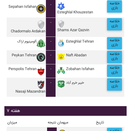
خلاصه
-
Sepahan Isfahan
بازی
Esteghlal Khouzestan
خلاصه
-
بازی
Shams Azar Qazvin
Chadormalo Ardakan
خلاصه
آلومينيوم اراک
-
Esteghlal Tehran
بازی
خلاصه
Peykan Tehran
-
Naft Abadan
بازی
خلاصه
Perspolis Tehran
-
Zobahan Isfahan
بازی
خلاصه
-
خيبر خرم آباد
بازی
Nasaji Mazandran
هفته ۷
تاریخ
میهمان
نتیجه
میزبان