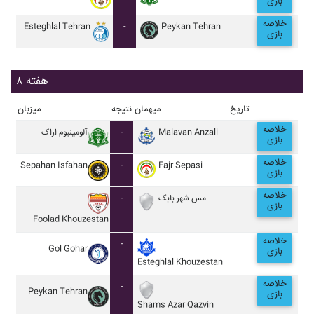
بازی
خلاصه
Esteghlal Tehran
-
Peykan Tehran
بازی
هفته ۸
تاریخ
میهمان
نتیجه
میزبان
خلاصه
آلومينيوم اراک
-
Malavan Anzali
بازی
خلاصه
Sepahan Isfahan
-
Fajr Sepasi
بازی
خلاصه
-
مس شهر بابک
بازی
Foolad Khouzestan
خلاصه
-
Gol Gohar
بازی
Esteghlal Khouzestan
خلاصه
-
Peykan Tehran
بازی
Shams Azar Qazvin