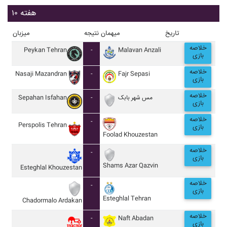
هفته ۱۰
تاریخ
میهمان
نتیجه
میزبان
خلاصه
Peykan Tehran
-
Malavan Anzali
بازی
خلاصه
Nasaji Mazandran
-
Fajr Sepasi
بازی
خلاصه
Sepahan Isfahan
-
مس شهر بابک
بازی
خلاصه
-
Perspolis Tehran
بازی
Foolad Khouzestan
خلاصه
-
بازی
Shams Azar Qazvin
Esteghlal Khouzestan
خلاصه
-
بازی
Esteghlal Tehran
Chadormalo Ardakan
خلاصه
-
Naft Abadan
بازی