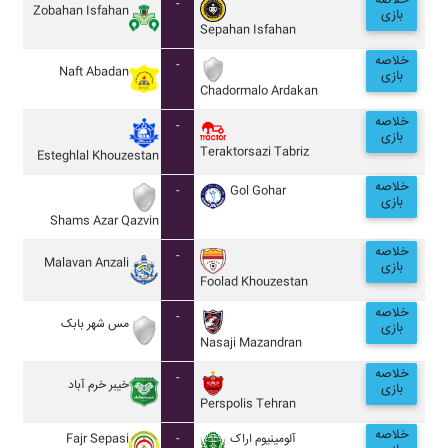
خلاصه
-
Zobahan Isfahan
بازی
Sepahan Isfahan
خلاصه
-
Naft Abadan
بازی
Chadormalo Ardakan
خلاصه
-
بازی
Teraktorsazi Tabriz
Esteghlal Khouzestan
خلاصه
-
Gol Gohar
بازی
Shams Azar Qazvin
خلاصه
-
Malavan Anzali
بازی
Foolad Khouzestan
خلاصه
-
مس شهر بابک
بازی
Nasaji Mazandran
خلاصه
-
خيبر خرم آباد
بازی
Perspolis Tehran
خلاصه
Fajr Sepasi
-
آلومينيوم اراک