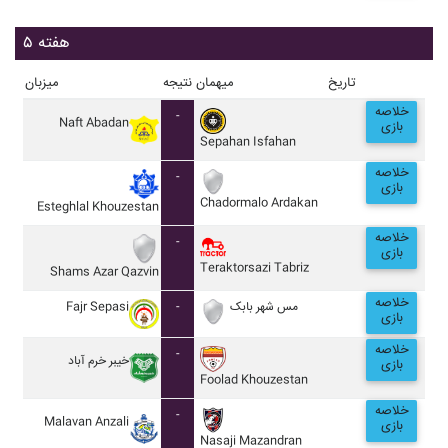
هفته ۵
تاریخ
میهمان
نتیجه
میزبان
خلاصه
-
Naft Abadan
بازی
Sepahan Isfahan
خلاصه
-
بازی
Chadormalo Ardakan
Esteghlal Khouzestan
خلاصه
-
بازی
Teraktorsazi Tabriz
Shams Azar Qazvin
خلاصه
Fajr Sepasi
-
مس شهر بابک
بازی
خلاصه
-
خيبر خرم آباد
بازی
Foolad Khouzestan
خلاصه
-
Malavan Anzali
بازی
Nasaji Mazandran