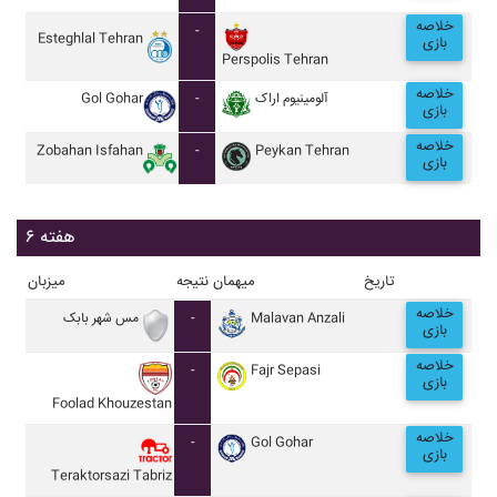
خلاصه
-
Esteghlal Tehran
بازی
Perspolis Tehran
خلاصه
Gol Gohar
-
آلومينيوم اراک
بازی
خلاصه
Zobahan Isfahan
-
Peykan Tehran
بازی
هفته ۶
تاریخ
میهمان
نتیجه
میزبان
خلاصه
مس شهر بابک
-
Malavan Anzali
بازی
خلاصه
-
Fajr Sepasi
بازی
Foolad Khouzestan
خلاصه
-
Gol Gohar
بازی
Teraktorsazi Tabriz