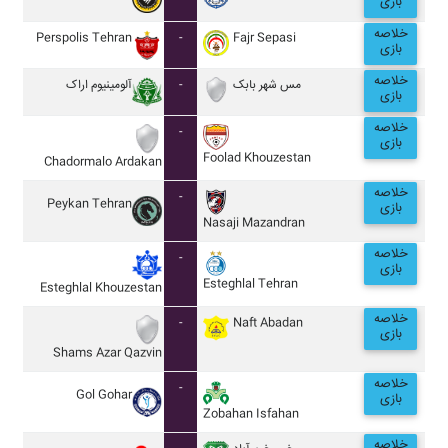
بازی
خلاصه
Perspolis Tehran
-
Fajr Sepasi
بازی
خلاصه
آلومينيوم اراک
-
مس شهر بابک
بازی
خلاصه
-
بازی
Foolad Khouzestan
Chadormalo Ardakan
خلاصه
-
Peykan Tehran
بازی
Nasaji Mazandran
خلاصه
-
بازی
Esteghlal Tehran
Esteghlal Khouzestan
خلاصه
-
Naft Abadan
بازی
Shams Azar Qazvin
خلاصه
-
Gol Gohar
بازی
Zobahan Isfahan
خلاصه