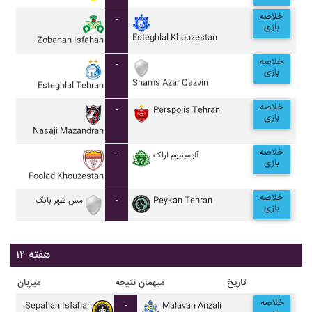
خلاصه
-
بازی
Esteghlal Khouzestan
Zobahan Isfahan
خلاصه
-
بازی
Shams Azar Qazvin
Esteghlal Tehran
خلاصه
-
Perspolis Tehran
بازی
Nasaji Mazandran
خلاصه
-
آلومينيوم اراک
بازی
Foolad Khouzestan
خلاصه
مس شهر بابک
-
Peykan Tehran
بازی
هفته ۱۲
تاریخ
میهمان
نتیجه
میزبان
خلاصه
Sepahan Isfahan
-
Malavan Anzali