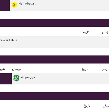
Naft Abadan
زمان
تاریخ
orsazi Tabriz
زمان
تاریخ
میهمان
نتیج
خيبر خرم آباد
-
زمان
تاریخ