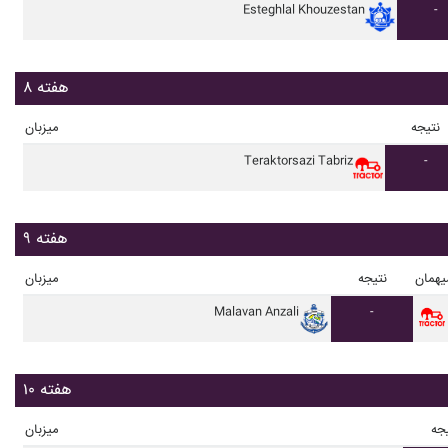
Esteghlal Khouzestan
-
هفته ۸
نتیجه
میزبان
Teraktorsazi Tabriz
-
هفته ۹
یهمان
نتیجه
میزبان
Malavan Anzali
-
هفته ۱۰
جه
میزبان