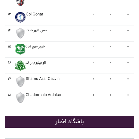
۱۳
Gol Gohar
۰
۰
۰
۱۴
مس شهر بابک
۰
۰
۰
۱۵
خيبر خرم آباد
۰
۰
۰
۱۶
آلومينيوم اراک
۰
۰
۰
۱۷
Shams Azar Qazvin
۰
۰
۰
۱۸
Chadormalo Ardakan
۰
۰
۰
باشگاه اخبار