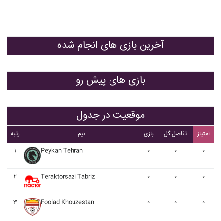
آخرین بازی های انجام شده
بازی های پیش رو
موقعیت در جدول
امتیاز
تفاضل گل
بازی
تیم
رتبه
۱
Peykan Tehran
۰
۰
۰
۲
Teraktorsazi Tabriz
۰
۰
۰
۳
Foolad Khouzestan
۰
۰
۰