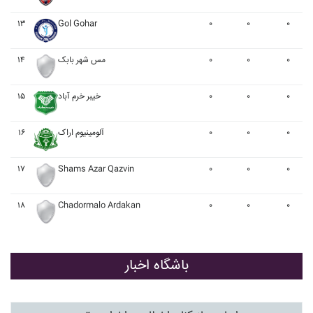
۱۳
Gol Gohar
۰
۰
۰
۰
۰
۰
مس شهر بابک
۱۴
۰
۰
۰
خيبر خرم آباد
۱۵
۰
۰
۰
آلومينيوم اراک
۱۶
۱۷
Shams Azar Qazvin
۰
۰
۰
۱۸
Chadormalo Ardakan
۰
۰
۰
باشگاه اخبار