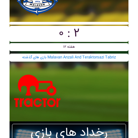
۰ : ۲
هفته ۱۲
بازی های گذشته Malavan Anzali And Teraktorsazi Tabriz
رخداد های بازی