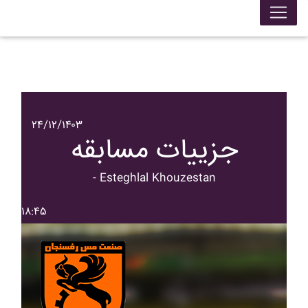
۲۴/۱۲/۱۴۰۳
جزییات مسابقه
- Esteghlal Khouzestan
۱۸:۴۵