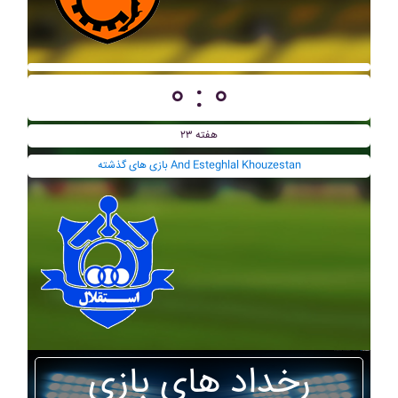
۰ : ۰
هفته ۲۳
بازی های گذشته And Esteghlal Khouzestan
رخداد های بازی