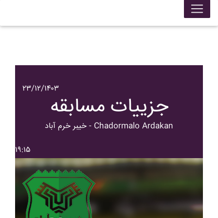
۲۳/۱۲/۱۴۰۳
جزییات مسابقه
خيبر خرم آباد - Chadormalo Ardakan
۱۹:۱۵