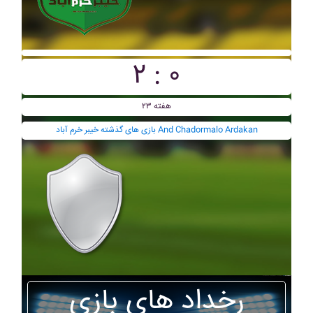
۲ : ۰
هفته ۲۳
بازی های گذشته خيبر خرم آباد And Chadormalo Ardakan
رخداد های بازی