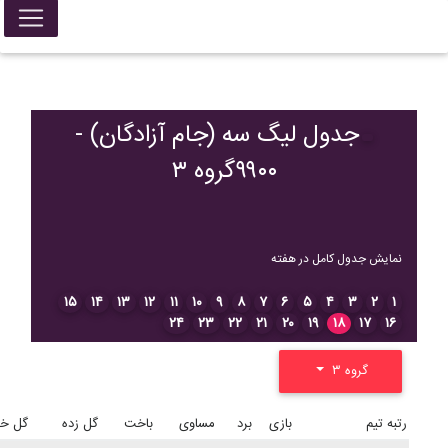
جدول لیگ سه (جام آزادگان) -
۹۹۰۰گروه ۳
نمایش جدول کامل در هفته
۱۵
۱۴
۱۳
۱۲
۱۱
۱۰
۹
۸
۷
۶
۵
۴
۳
۲
۱
۲۴
۲۳
۲۲
۲۱
۲۰
۱۹
۱۸
۱۷
۱۶
گروه ۳
رتبه
تیم
بازی
برد
مساوی
باخت
گل زده
گل خو