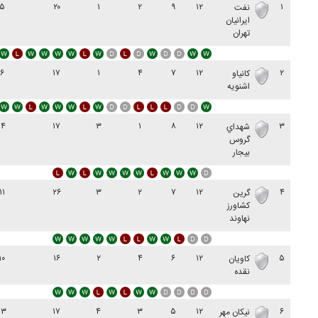
۵
۲۰
۱
۲
۹
۱۲
۱
نفت
ایرانیان
تهران
۶
۱۷
۱
۴
۷
۱۲
۲
کانیاو
اشنویه
۱۴
۱۷
۳
۱
۸
۱۲
۳
شهداي
گروس
بيجار
۱۱
۲۶
۳
۲
۷
۱۲
۴
گرين
کشاورز
نهاوند
۱۰
۱۶
۲
۴
۶
۱۲
۵
کاويان
نقده
۱۳
۱۷
۴
۳
۵
۱۲
۶
نیکان مهر