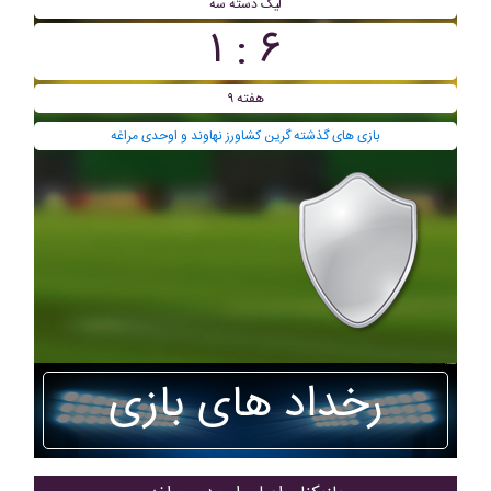
ليگ دسته سه
۶ : ۱
هفته ۹
بازی های گذشته گرين کشاورز نهاوند و اوحدی مراغه
رخداد های بازی