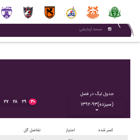
نسحه آزمایشی
جدول لیگ در فصل
۲۷
۲۸
۲۹
۳۰
۱۳۹۲-۹۳(سیزده)
کسر شده
امتیاز
تفاضل گل