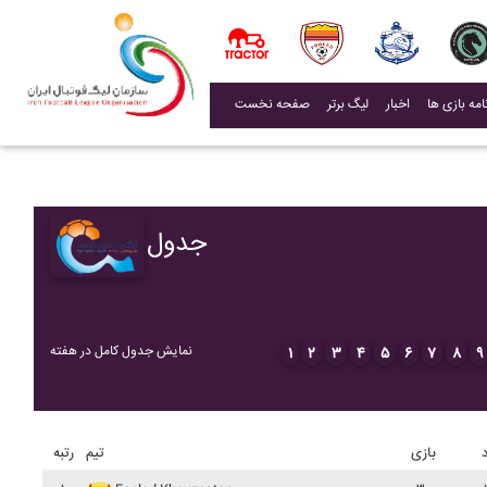
(current)
اخبار
لیگ برتر
صفحه نخست
جدول
نمایش جدول کامل در هفته
۱
۲
۳
۴
۵
۶
۷
۸
۹
د
بازی
تیم
رتبه