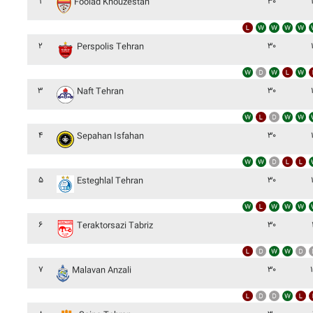
۱
۳۰
Foolad Khouzestan
۲
۳۰
Perspolis Tehran
۳
۳۰
Naft Tehran
۴
۳۰
Sepahan Isfahan
۵
۳۰
Esteghlal Tehran
۶
۳۰
Teraktorsazi Tabriz
۷
۳۰
Malavan Anzali