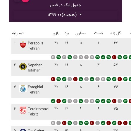
جدول لیگ در فصل
۱۳۹۹-۰۰(هجده)
گل زده
باخت
مساوی
برد
بازی
تیم
رتبه
۱
۳۰
۱۹
۱۰
۱
۴۷
Perspolis
Tehran
۲
۳۰
۱۹
۸
۳
۵۳
Sepahan
Isfahan
۳
۳۰
۱۶
۸
۶
۳۶
Esteghlal
Tehran
۴
۳۰
۱۲
۹
۹
۳۵
Teraktorsazi
Tabriz
۵
۳۰
۱۳
۶
۱۱
۳۳