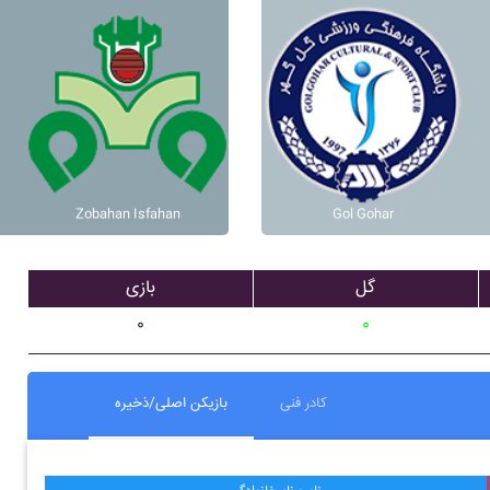
Zobahan Isfahan
Gol Gohar
گل
بازی
۰
۰
کادر فنی
بازیکن اصلی/ذخیره