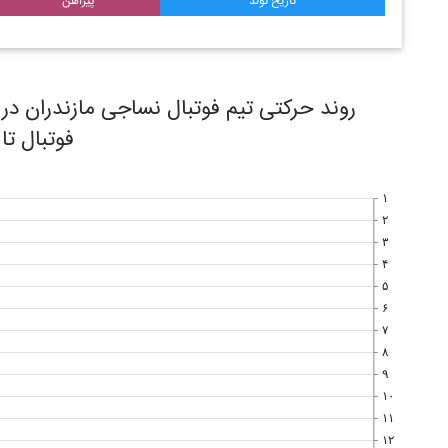
تاریخ تولد
پیراهن
فوتبال تا
۱
۲
۳
۴
۵
۶
۷
۸
۹
۱۰
۱۱
۱۲