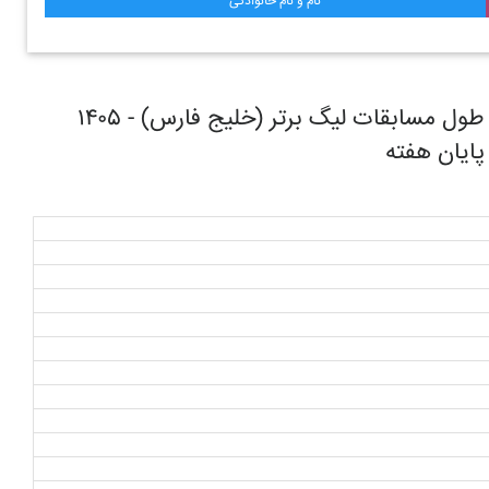
نام و نام خانوادگی
روند حرکتی تیم فوتبال نساجی مازندران در طول مسابقات ليگ برتر (خليج فارس) - ۱۴۰۵
 پایان هفته