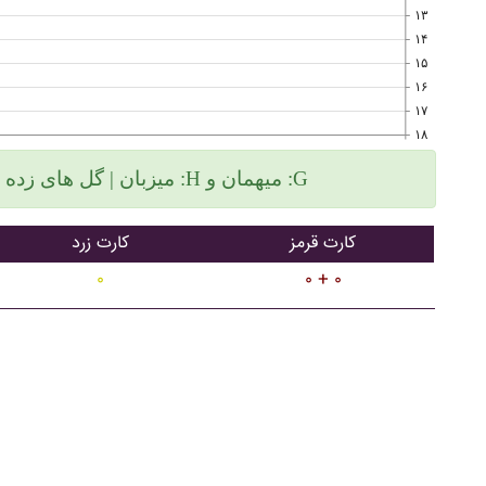
۱۳
۱۴
۱۵
۱۶
۱۷
۱۸
میزبان | گل های زده سمت چپ و گلهای خورده سمت راست :H میهمان و :G
کارت قرمز
کارت زرد
۰
۰ + ۰