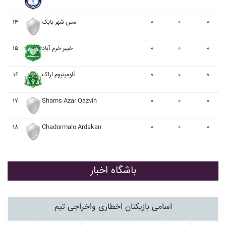
۱۴
مس شهر بابک
۰
۰
۰
۱۵
خيبر خرم آباد
۰
۰
۰
۱۶
آلومينيوم اراک
۰
۰
۰
۱۷
Shams Azar Qazvin
۰
۰
۰
۱۸
Chadormalo Ardakan
۰
۰
۰
باشگاه اخبار
اسامی بازیکنان اخطاری واخراجی تیم