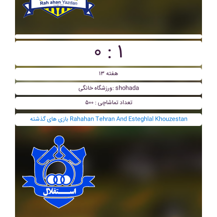
۰ : ۱
هفته ۱۳
ورزشگاه خانگی: shohada
تعداد تماشاچی : ۵۰۰
بازی های گذشته Rahahan Tehran And Esteghlal Khouzestan