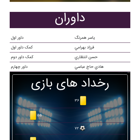
داوران
ياسر همرنگ
داور اول
فرزاد بهرامي
کمک داور اول
حسن انتظاري
کمک داور دوم
هادي حاج عباسي
داور چهارم
رخداد های بازی
۳۶
۵۵
۷۲