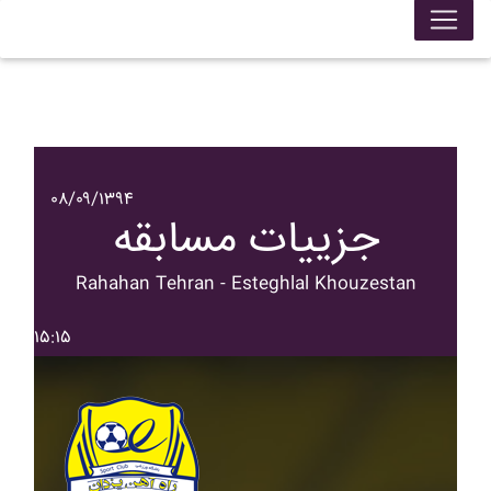
۰۸/۰۹/۱۳۹۴
جزییات مسابقه
Rahahan Tehran - Esteghlal Khouzestan
۱۵:۱۵