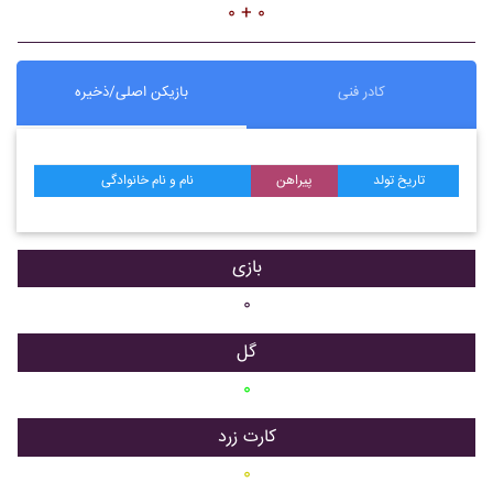
۰ + ۰
کادر فنی
بازیکن اصلی/ذخیره
تاریخ تولد
پیراهن
نام و نام خانوادگی
بازی
۰
گل
۰
کارت زرد
۰