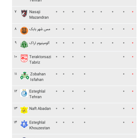
Tehran
۷
۰
۰
۰
۰
۰
۰
۰
۰
۰
Nasaji
Mazandran
۸
۰
۰
۰
۰
۰
۰
۰
۰
۰
مس شهر بابک
۹
۰
۰
۰
۰
۰
۰
۰
۰
۰
آلومينيوم اراک
۱۰
۰
۰
۰
۰
۰
۰
Teraktorsazi
Tabriz
۱۱
۰
۰
۰
۰
۰
۰
Zobahan
Isfahan
۱۲
۰
۰
۰
۰
۰
۰
Esteghlal
Tehran
۱۳
۰
۰
۰
۰
۰
۰
Naft Abadan
۱۴
۰
۰
۰
۰
۰
۰
Esteghlal
Khouzestan