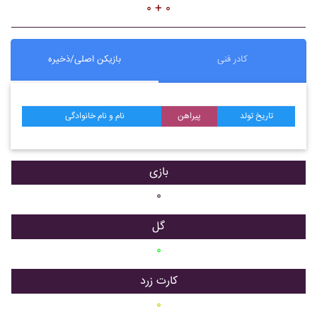
۰ + ۰
کادر فنی
بازیکن اصلی/ذخیره
تاریخ تولد
پیراهن
نام و نام خانوادگی
بازی
۰
گل
۰
کارت زرد
۰