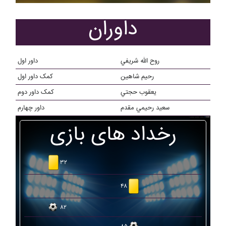
داوران
روح الله شريفي
داور اول
رحيم شاهين
کمک داور اول
يعقوب حجتي
کمک داور دوم
سعيد رحيمي مقدم
داور چهارم
رخداد های بازی
۳۲
۴۸
۸۲