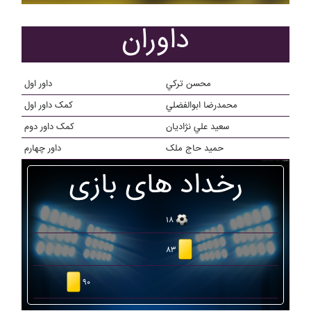
داوران
محسن ترکي
داور اول
محمدرضا ابوالفضلي
کمک داور اول
سعيد علي نژاديان
کمک داور دوم
حميد حاج ملک
داور چهارم
رخداد های بازی
۱۸
۸۳
۹۰