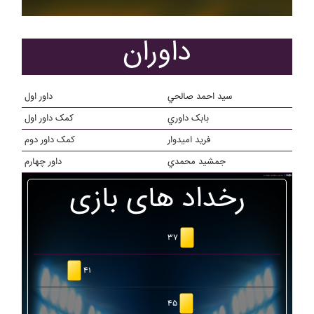
داوران
سيد احمد صالحي
داور اول
بابک داوري
کمک داور اول
فريد اميدوار
کمک داور دوم
جمشيد محمدي
داور چهارم
رخداد های بازی
۳۷
۴۱
۴۵