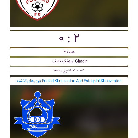
۰ : ۲
هفته ۳
ورزشگاه خانگی: Ghadir
تعداد تماشاچی : ۲۰۰۰
بازی های گذشته Foolad Khouzestan And Esteghlal Khouzestan