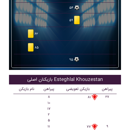
۵۴
۵۹
۶۲
۸۵
۹۵
بازیکنان اصلی Esteghlal Khouzestan
پیراهن
بازیکن تعویضی
پیراهن
نام بازیکن
۸
۲۷
۸۱
۱۰
۱۷
۲
۵
۱۱
۹
۷۷