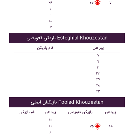
۲۴
۷
۴۶
۱
۶
۲۰
۱۳
بازیکن تعویضی Esteghlal Khouzestan
پیراهن
نام بازیکن
۷
۹
۳
۲۳
۲۷
۲۸
۲۲
بازیکنان اصلی Foolad Khouzestan
پیراهن
بازیکن تعویضی
پیراهن
نام بازیکن
۱۰
۲۱
۸۸
۷۵
۶