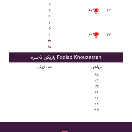
۷
۸
۳۲
۶۷
۳
۱
۵
۲
۲۳
۶۶
۴۰
۱۵
بازیکن ذحیره Foolad Khouzestan
پیراهن
نام بازیکن
۸۸
۲۳
۳۲
۲۶
۴۴
۱۸
۳۳