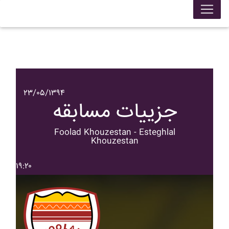
۲۳/۰۵/۱۳۹۴
جزییات مسابقه
Foolad Khouzestan - Esteghlal
Khouzestan
۱۹:۲۰