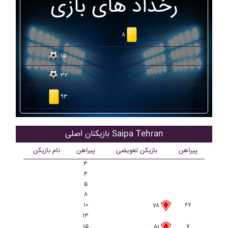
رخداد های بازی
۸
۱۵
۳۲
۹۳
بازیکنان اصلی Saipa Tehran
پیراهن
بازیکن تعویضی
پیراهن
نام بازیکن
۳
۴
۵
۸
۱۰
۲۷
۷۸
۱۳
۱۵
۷
۵۱