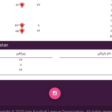
۷۷
۱
۶۶
۱
۱
۱
۸
۴۳
۱
۲۶
۲
۸۵
۵
بازیکن 
نام بازیکن
پیراهن
۷۷
۸
۲۶
yright © 2020 Iran Football League Organization. All rights reser