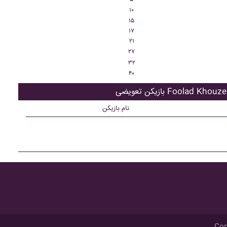
۱۰
۱۵
۱۷
۲۱
۲۷
۳۲
۴۰
تعویضی Foolad Khouzestan
نام بازیکن
Cop