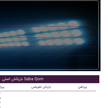
بازیکنان اصلی Saba Qom
پیراهن
بازیکن تعویضی
پیر
۱
۵
۶
۷