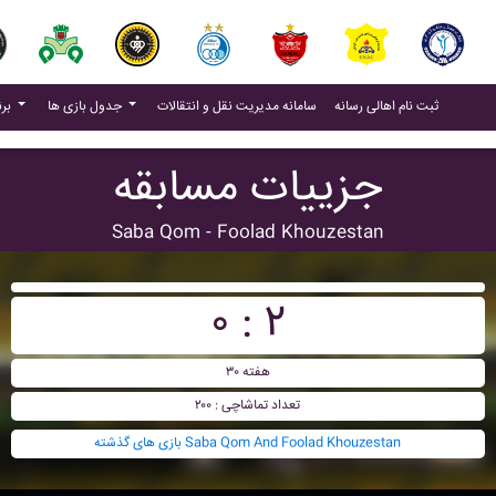
(current)
(current)
ثبت نام اهالی رسانه
سامانه مدیریت نقل و انتقالات
جدول بازی ها
برنامه بازی ها
جزییات مسابقه
Saba Qom - Foolad Khouzestan
۰ : ۲
هفته ۳۰
تعداد تماشاچی : ۲۰۰
بازی های گذشته Saba Qom And Foolad Khouzestan