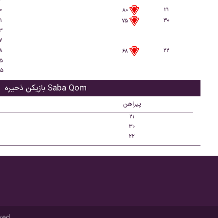
۰
۲۱
۸۰
۱
۳۰
۷۵
۳
۷
۸
۲۲
۶۸
۵
۵
بازیکن ذحیره Saba Qom
پیراهن
۲۱
۳۰
۲۲
ved.