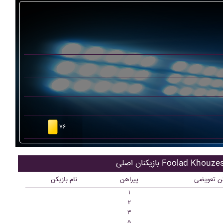
۷۶
ان اصلی Foolad Khouzestan
کن تعویضی
پیراهن
نام بازیکن
۱
۲
۳
۵