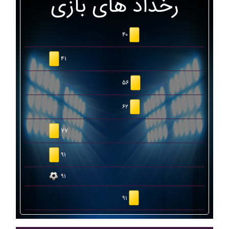
رخداد های بازی
۴۰
۴۱
۵۶
۶۲
۷۷
۹۱
۹۱
۹۱