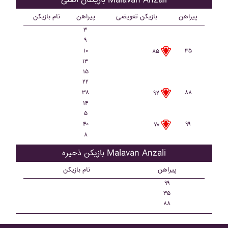
بازیکنان اصلی Malavan Anzali
پیراهن
بازیکن تعویضی
پیراهن
نام بازیکن
۳
۹
۱۰
۳۵
۸۵
۱۳
۱۵
۲۲
۳۸
۸۸
۹۲
۱۴
۵
۴۰
۹۹
۷۰
۸
بازیکن ذحیره Malavan Anzali
پیراهن
نام بازیکن
۹۹
۳۵
۸۸