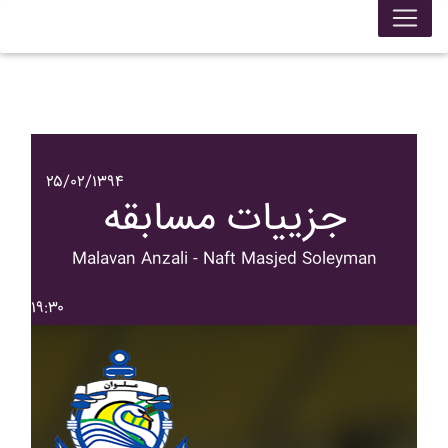
۲۵/۰۲/۱۳۹۴
جزییات مسابقه
Malavan Anzali - Naft Masjed Soleyman
۱۹:۳۰