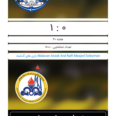
۱ : ۰
هفته ۳۰
تعداد تماشاچی : ۷۰۰۰
بازی های گذشته Malavan Anzali And Naft Masjed Soleyman