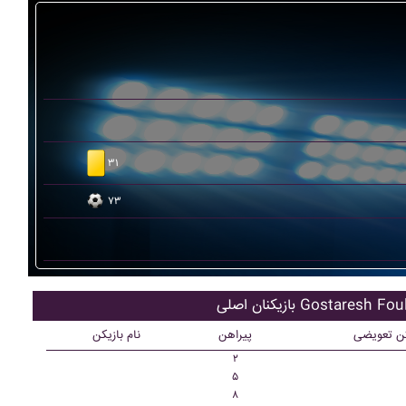
۳۱
۷۳
نان اصلی Gostaresh Foulad
کن تعویضی
پیراهن
نام بازیکن
۲
۵
۸