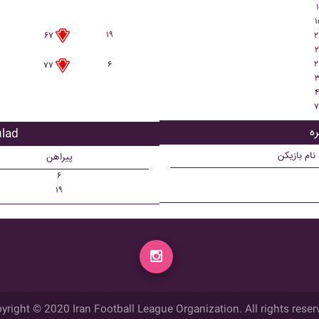
۱
۱
۱۹
۲
۶۷
۲
۲
۶
۷۷
۳
۴
۷
بازیکن
نام بازیکن
پیراهن
۶
۱۹
yright © 2020 Iran Football League Organization. All rights reser