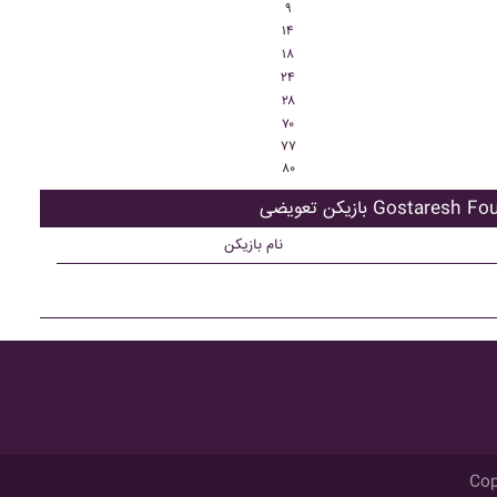
۹
۱۴
۱۸
۲۴
۲۸
۷۰
۷۷
۸۰
 تعویضی Gostaresh Foulad
نام بازیکن
Cop