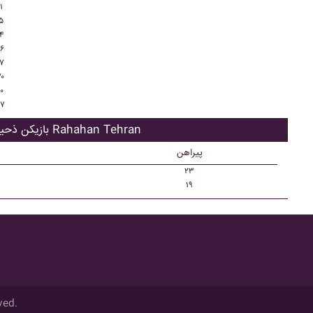
۱
۵
۴
۶
۷
۰
۰
۷
بازیکن ذحیره Rahahan Tehran
پیراهن
۲۳
۱۹
ved.