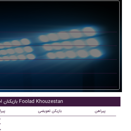
بازیکنان اصلی Foolad Khouzestan
پیراهن
بازیکن تعویضی
پیر
۱
۲
۳