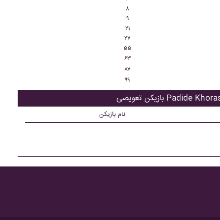
۸
۹
۲۱
۲۷
۵۵
۶۳
۸۷
۹۹
ن تعویضی Padide Khorasan
نام بازیکن