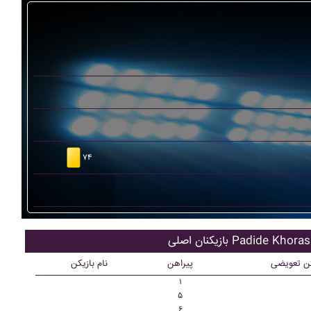
۷۴
کنان اصلی Padide Khorasan
کن تعویضی
پیراهن
نام بازیکن
۱
۵
۶