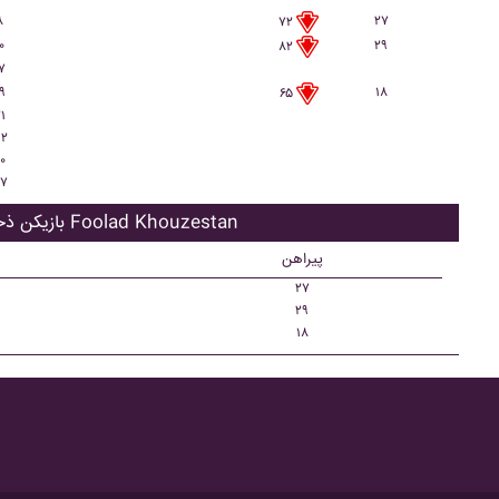
۸
۲۷
۷۲
۰
۲۹
۸۲
۷
۹
۱۸
۶۵
۱
۲
۰
۷
بازیکن ذحیره Foolad Khouzestan
پیراهن
۲۷
۲۹
۱۸