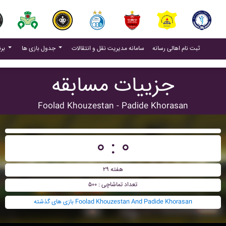
(current)
(current)
ثبت نام اهالی رسانه
سامانه مدیریت نقل و انتقالات
جدول بازی ها
برنامه بازی ها
جزییات مسابقه
Foolad Khouzestan - Padide Khorasan
۰ : ۰
هفته ۲۹
تعداد تماشاچی : ۵۰۰
بازی های گذشته Foolad Khouzestan And Padide Khorasan