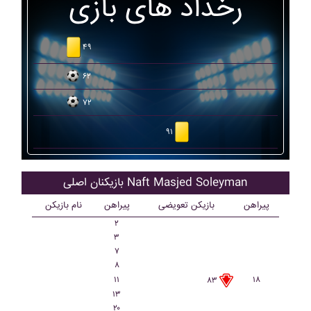
رخداد های بازی
۴۹
۶۲
۷۲
۹۱
بازیکنان اصلی Naft Masjed Soleyman
پیراهن
بازیکن تعویضی
پیراهن
نام بازیکن
۲
۳
۷
۸
۱۱
۱۸
۸۳
۱۳
۲۰