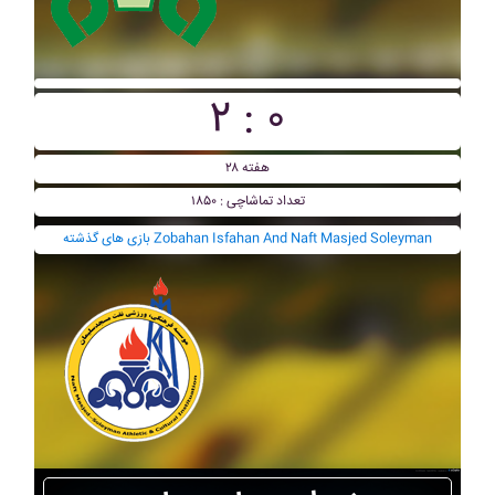
۲ : ۰
هفته ۲۸
تعداد تماشاچی : ۱۸۵۰
بازی های گذشته Zobahan Isfahan And Naft Masjed Soleyman