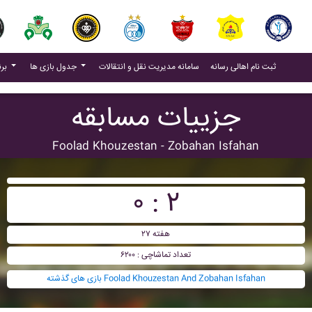
(current)
(current)
ثبت نام اهالی رسانه
سامانه مدیریت نقل و انتقالات
جدول بازی ها
برنامه بازی ها
جزییات مسابقه
Foolad Khouzestan - Zobahan Isfahan
۰ : ۲
هفته ۲۷
تعداد تماشاچی : ۶۲۰۰
بازی های گذشته Foolad Khouzestan And Zobahan Isfahan