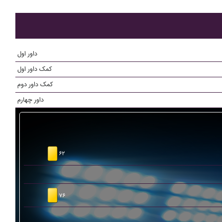
داور اول
کمک داور اول
کمک داور دوم
داور چهارم
۶۲
۷۶