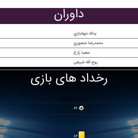
داوران
يداله جهانبازي
محمدرضا منصوري
سعيد زارع
روح الله شریفی
رخداد های بازی
۶۴
۸۲