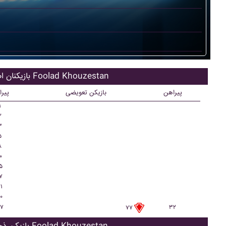
بازیکنان اصلی Foolad Khouzestan
پیراهن
بازیکن تعویضی
پیر
۱
۲
۳
۵
۸
۰
۵
۷
۱
۰
۷
۳۲
۷۷