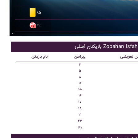
۸۵
۹۲
کنان اصلی Zobahan Isfahan
کن تعویضی
پیراهن
نام بازیکن
۳
۵
۸
۱۲
۱۵
۱۶
۱۷
۱۸
۱۹
۲۳
۳۰