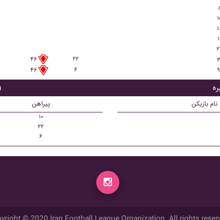
۱
۱
۱
۲
۲۲
۴۶
۳
۶
۹
۴۶
ب
نام بازیکن
پیراهن
۱۰
۲۲
۶
yright © 2020 Iran Football League Organization. All rights reser