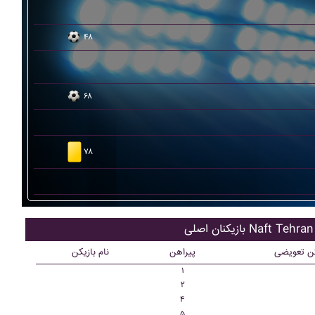
۴۸
۶۸
۷۸
بازیکنان اصلی Naft Tehran
کن تعویضی
پیراهن
نام بازیکن
۱
۲
۴
۵