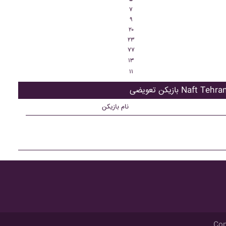
۷
۹
۲۰
۲۳
۷۷
۱۳
۱۱
ازیکن تعویضی Naft Tehran
نام بازیکن
Cop