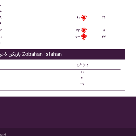
۸
۵
۸
۲۱
۹۰
۹
۳
۱۱
۷۲
۰
۲۷
۷۳
۹
بازیکن ذحیره Zobahan Isfahan
پیراهن
۲۱
۱۱
۲۷
ved.