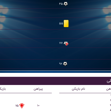
۴۵
۵۵
۷۷
۹۲
اهن
نام بازیکن
پیراهن
بازی
۱۰
۷۵