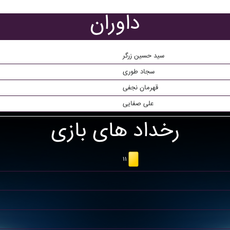
داوران
سید حسین زرگر
سجاد طوری
قهرمان نجفی
علی صفایی
رخداد های بازی
۱۱