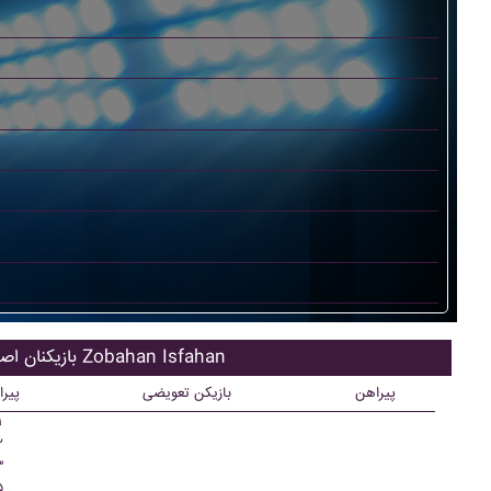
بازیکنان اصلی Zobahan Isfahan
پیراهن
بازیکن تعویضی
پیر
۱
۲
۳
۵