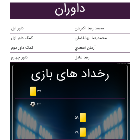
داوران
محمد رضا اکبریان
داور اول
محمدرضا ابوالفضلي
کمک داور اول
آرمان اسعدي
کمک داور دوم
رضا عادل
داور چهارم
رخداد های بازی
۲۷
۴۴
۵۹
۷۸