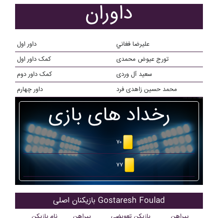
داوران
عليرضا فغاني
داور اول
تورج عیوض محمدی
کمک داور اول
سعید آل وردی
کمک داور دوم
محمد حسین زاهدی فرد
داور چهارم
رخداد های بازی
۷۰
۷۷
بازیکنان اصلی Gostaresh Foulad
پیراهن
بازیکن تعویضی
پیراهن
نام بازیکن