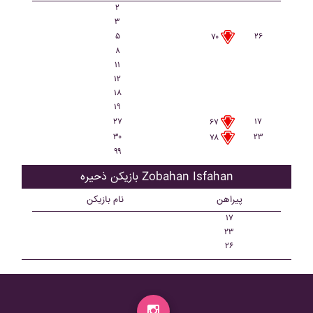
۲
۳
۵
۲۶
۷۰
۸
۱۱
۱۲
۱۸
۱۹
۲۷
۱۷
۶۷
۳۰
۲۳
۷۸
۹۹
بازیکن ذحیره Zobahan Isfahan
پیراهن
نام بازیکن
۱۷
۲۳
۲۶