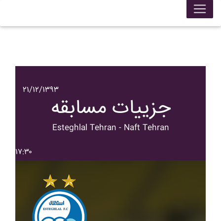
۲۱/۱۲/۱۳۹۳
جزییات مسابقه
Esteghlal Tehran - Naft Tehran
۱۷:۳۰