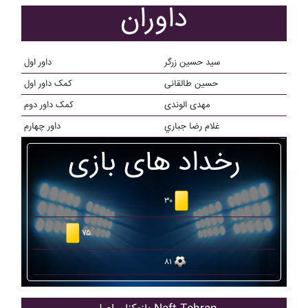
داوران
سید حسین زرگر
داور اول
حسین طالقانی
کمک داور اول
مهدی الوندی
کمک داور دوم
غلام رضا جباري
داور چهارم
رخداد های بازی
۳۰
۷۵
۸۱