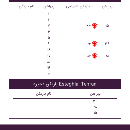
پیراهن
بازیکن تعویضی
پیراهن
نام بازیکن
۱
۲
۳
۱۵
۸۳
۴
۵
۹
۳۴
۶۲
۱۶
۱۷
۲۸
۸۷
۸۰
۹۹
۱۰
بازیکن ذحیره Esteghlal Tehran
پیراهن
نام بازیکن
۳۴
۲۸
۱۵