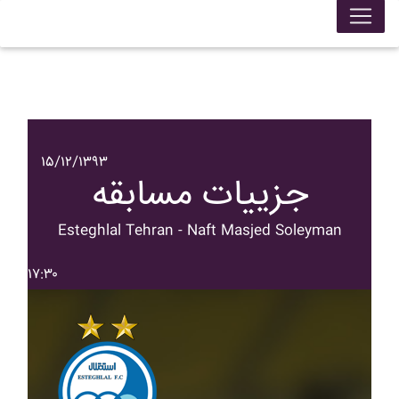
۱۵/۱۲/۱۳۹۳
جزییات مسابقه
Esteghlal Tehran - Naft Masjed Soleyman
۱۷:۳۰