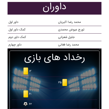
داوران
محمد رضا اکبریان
داور اول
تورج عیوض محمدی
کمک داور اول
جلیل شعرانی
کمک داور دوم
محمد رضا فغانی
داور چهارم
رخداد های بازی
۱۲
۳۵
۶۱
۶۲