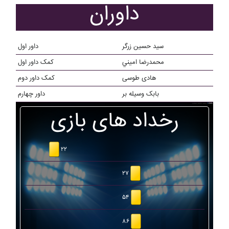
داوران
سید حسین زرگر
داور اول
محمدرضا اميني
کمک داور اول
هادی طوسی
کمک داور دوم
بابک وسيله بر
داور چهارم
رخداد های بازی
۲۲
۲۷
۵۴
۸۶