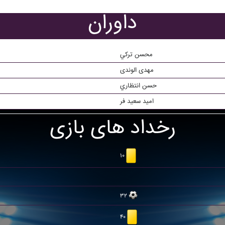
داوران
محسن ترکي
مهدی الوندی
حسن انتظاري
امید سعید فر
رخداد های بازی
۱۰
۳۲
۴۰