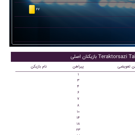
۶۷
ان اصلی Teraktorsazi Tabriz
کن تعویضی
پیراهن
نام بازیکن
۱
۳
۴
۶
۷
۸
۱۰
۱۴
۱۸
۲۳