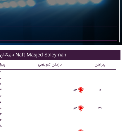
بازیکنان اصلی Naft Masjed Soleyman
پیراهن
بازیکن تعویضی
پیر
۳
۸
۰
۳
۱۲
۸۲
۶
۷
۰
۲۹
۸۷
۲
۶
۸