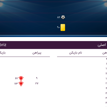
۸۲
۹۰
بازیکن
اهن
نام بازیکن
پیراهن
بازی
۱
۱
۹
۱
۶۲
۱
۲۷
۷۳
۲
۲
۲
۲