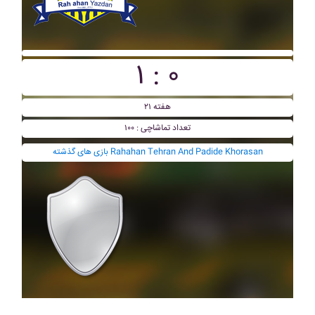
۱ : ۰
هفته ۲۱
تعداد تماشاچی : ۱۰۰
بازی های گذشته Rahahan Tehran And Padide Khorasan