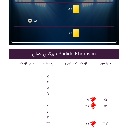
۵۷
۸۱
۸۶
بازیکنان اصلی Padide Khorasan
پیراهن
بازیکن تعویضی
پیراهن
نام بازیکن
۱
۵
۶
۸
۹
۲۱
۸۷
۶۰
۴۰
۱۴
۳۶
۷۰
۹۹
۲۷
۳۳
۷۶