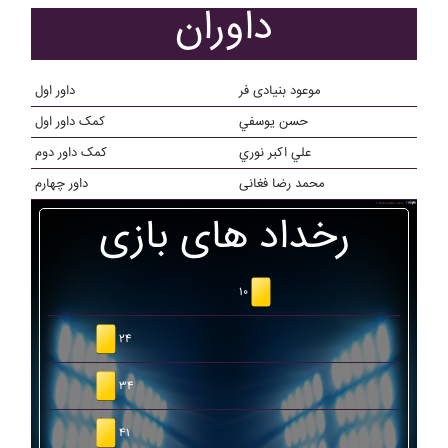
داوران
موعود بنیادی فر
داور اول
حسن يوسفي
کمک داور اول
علي اکبر نوري
کمک داور دوم
محمد رضا فغانی
داور چهارم
رخداد های بازی
۱۰
۲۴
۳۴
۴۱