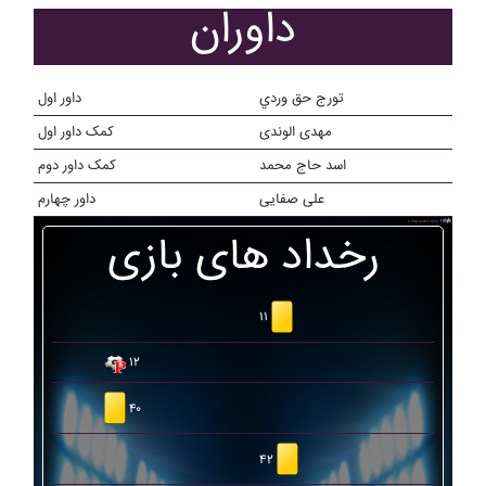
داوران
تورج حق وردي
داور اول
مهدی الوندی
کمک داور اول
اسد حاج محمد
کمک داور دوم
علی صفایی
داور چهارم
رخداد های بازی
۱۱
۱۲
۴۰
۴۲