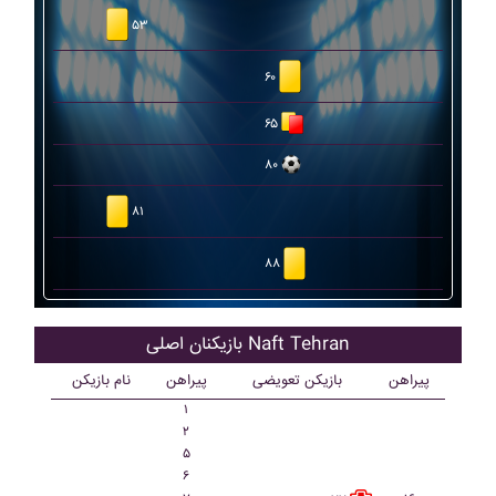
۵۳
۶۰
۶۵
۸۰
۸۱
۸۸
بازیکنان اصلی Naft Tehran
پیراهن
بازیکن تعویضی
پیراهن
نام بازیکن
۱
۲
۵
۶