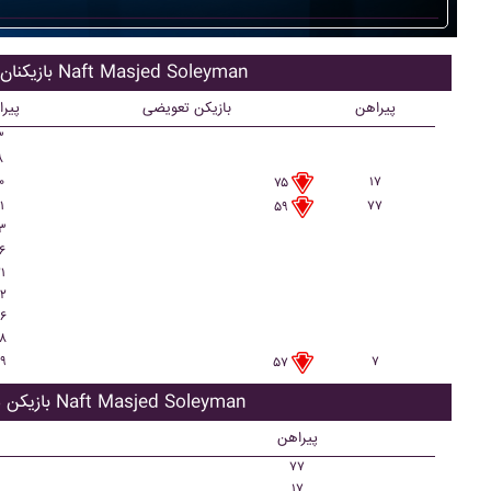
بازیکنان اصلی Naft Masjed Soleyman
پیراهن
بازیکن تعویضی
پیر
۳
۸
۰
۱۷
۷۵
۱
۷۷
۵۹
۳
۶
۱
۲
۶
۸
۹
۷
۵۷
بازیکن ذحیره Naft Masjed Soleyman
پیراهن
۷۷
۱۷