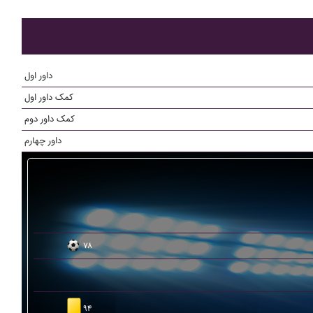
داور اول
کمک داور اول
کمک داور دوم
داور چهارم
۷۸
۹۴