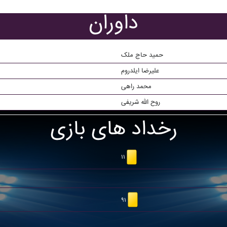
داوران
حمید حاج ملک
علیرضا ایلدروم
محمد راهی
روح الله شریفی
رخداد های بازی
۱۱
۹۱