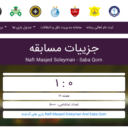
(current)
(current)
ثبت نام اهالی رسانه
سامانه مدیریت نقل و انتقالات
جدول بازی ها
برنامه بازی ها
جزییات مسابقه
Naft Masjed Soleyman - Saba Qom
۱ : ۰
هفته ۱۹
تعداد تماشاچی : ۵۰۰۰
بازی های گذشته Naft Masjed Soleyman And Saba Qom