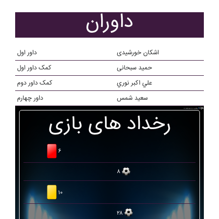
داوران
اشکان خورشیدی
داور اول
حمید سبحانی
کمک داور اول
علي اکبر نوري
کمک داور دوم
سعيد شمس
داور چهارم
رخداد های بازی
۶
۸
۱۰
۲۸