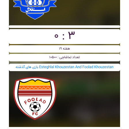
۰ : ۳
هفته ۱۹
تعداد تماشاچی : ۱۰۵۰۰
بازی های گذشته Esteghlal Khouzestan And Foolad Khouzestan