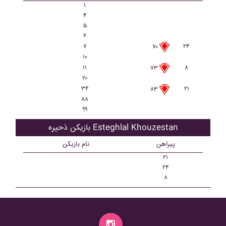
۱
۴
۵
۶
۷
۲۴
۷۰
۱۰
۱۱
۸
۷۳
۲۰
۳۴
۲۱
۸۳
۸۸
۹۹
بازیکن ذحیره Esteghlal Khouzestan
پیراهن
نام بازیکن
۲۱
۲۴
۸