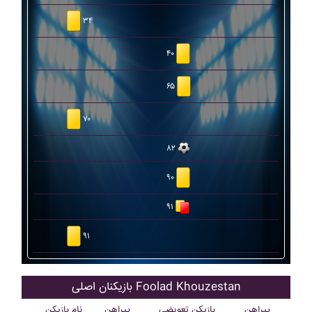
۳۴
۴۰
۶۵
۷۰
۸۲
۹۰
۹۱
۹۱
بازیکنان اصلی Foolad Khouzestan
پیراهن
بازیکن تعویضی
پیراهن
نام بازیکن