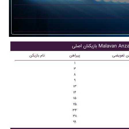
یکنان اصلی Malavan Anzali
کن تعویضی
پیراهن
نام بازیکن
۱
۳
۸
۹
۱۳
۱۴
۱۵
۲۵
۳۴
۳۸
۹۹