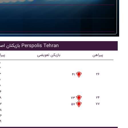
بازیکنان اصلی Perspolis Tehran
پیراهن
بازیکن تعویضی
پیر
۱
۲
۳
۲۶
۴۱
۴
۶
۶
۸
۲۴
۷۳
۲
۷۷
۵۷
۸
۶
۹