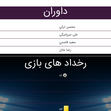
داوران
محسن ترکي
علی میرزابیگی
سعيد قاسمي
رضا عادل
رخداد های بازی
۱۸
۷۳