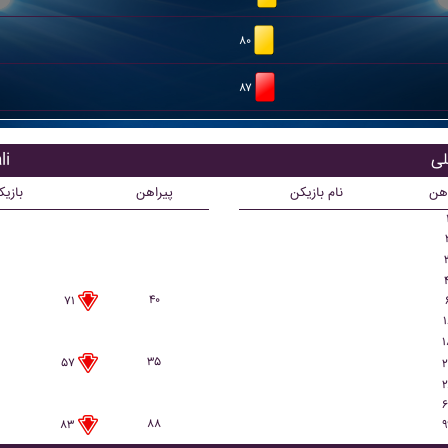
۸۰
۸۷
باز
اهن
نام بازیکن
پیراهن
بازی
۴۰
۷۱
۱
۱
۳۵
۵۷
۲
۲
۶
۸۸
۹
۸۳