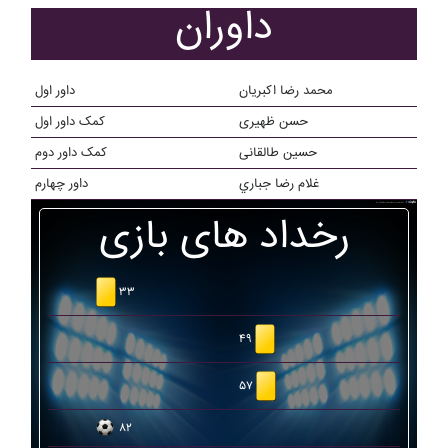
داوران
محمد رضا اکبریان
داور اول
حسن ظهیری
کمک داور اول
حسین طالقانی
کمک داور دوم
غلام رضا جباري
داور چهارم
رخداد های بازی
۳۳
۴۹
۵۷
۸۲