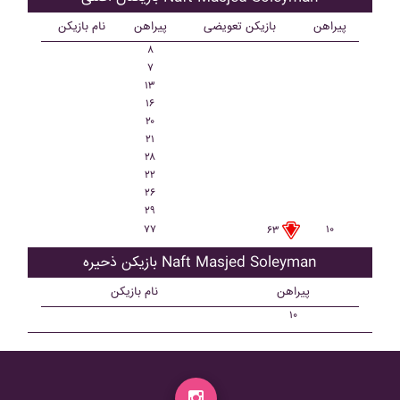
پیراهن
بازیکن تعویضی
پیراهن
نام بازیکن
۸
۷
۱۳
۱۶
۲۰
۲۱
۲۸
۲۲
۲۶
۲۹
۷۷
۱۰
۶۳
بازیکن ذحیره Naft Masjed Soleyman
پیراهن
نام بازیکن
۱۰