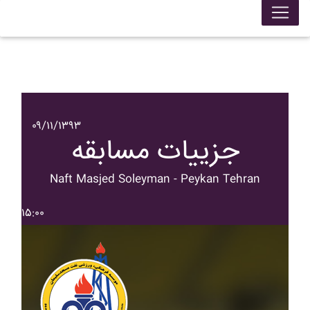
۰۹/۱۱/۱۳۹۳
جزییات مسابقه
Naft Masjed Soleyman - Peykan Tehran
۱۵:۰۰