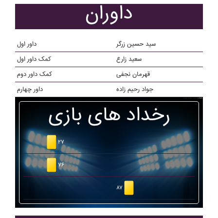
داوران
سید حسین زرگر
داور اول
سعيد زارع
کمک داور اول
قهرمان نجفی
کمک داور دوم
جواد رحیم زاده
داور چهارم
رخداد های بازی
۲۷
۷۶
۸۷